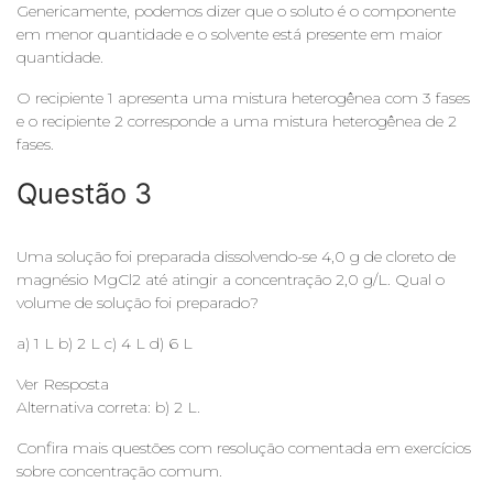
Genericamente, podemos dizer que o soluto é o componente
em menor quantidade e o solvente está presente em maior
quantidade.
O recipiente 1 apresenta uma mistura heterogênea com 3 fases
e o recipiente 2 corresponde a uma mistura heterogênea de 2
fases.
Questão 3
Uma solução foi preparada dissolvendo-se 4,0 g de cloreto de
magnésio MgCl2 até atingir a concentração 2,0 g/L. Qual o
volume de solução foi preparado?
a) 1 L b) 2 L c) 4 L d) 6 L
Ver Resposta
Alternativa correta: b) 2 L.
Confira mais questões com resolução comentada em exercícios
sobre concentração comum.