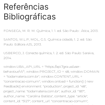
Referências
Bibliográficas
FONSECA, M. R. M. Química, 1. 1. ed. São Paulo : Ática, 2013.
SANTOS, W.L.P; MOL, G.S. Química cidadã, 1. 2. ed. São
Paulo: Editora AJS, 2013.
USBERCO, J. Conecte química, 1. 2. ed. São Paulo: Saraiva,
2014.
window.UBA_API_URL = "https://api.7gra.us/user-
behaviour/v1/"; window.PROJECT_ID = 48; window.DOMAIN
= "todamateria.com.br"; window.CONTENT_URL =
"concentracao-comum"; window.onload = function() { new
Feedback({ environment: "production", project_id: "48",
project_name: "todamateria.com.br", author_id: "187",
author_name: "Carolina Batista", content_type: "article",
content_id: "5127", content_url: "concentracao-comum",