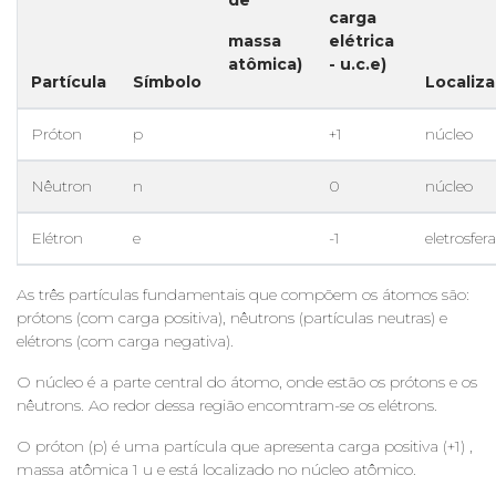
carga
massa
elétrica
atômica)
- u.c.e)
Partícula
Símbolo
Localiz
Próton
p
+1
núcleo
Nêutron
n
0
núcleo
Elétron
e
-1
eletrosfera
As três partículas fundamentais que compõem os átomos são:
prótons (com carga positiva), nêutrons (partículas neutras) e
elétrons (com carga negativa).
O núcleo é a parte central do átomo, onde estão os prótons e os
nêutrons. Ao redor dessa região encomtram-se os elétrons.
O próton (p) é uma partícula que apresenta carga positiva (+1) ,
massa atômica 1 u e está localizado no núcleo atômico.