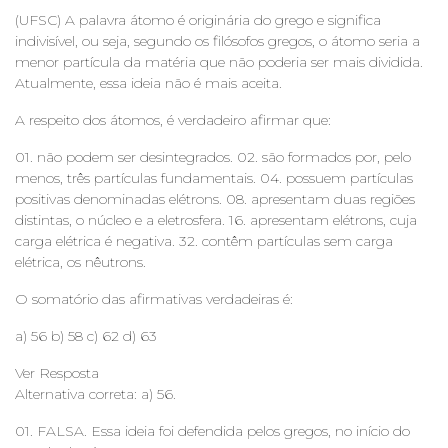
(UFSC) A palavra átomo é originária do grego e significa
indivisível, ou seja, segundo os filósofos gregos, o átomo seria a
menor partícula da matéria que não poderia ser mais dividida.
Atualmente, essa ideia não é mais aceita.
A respeito dos átomos, é verdadeiro afirmar que:
01. não podem ser desintegrados. 02. são formados por, pelo
menos, três partículas fundamentais. 04. possuem partículas
positivas denominadas elétrons. 08. apresentam duas regiões
distintas, o núcleo e a eletrosfera. 16. apresentam elétrons, cuja
carga elétrica é negativa. 32. contêm partículas sem carga
elétrica, os nêutrons.
O somatório das afirmativas verdadeiras é:
a) 56 b) 58 c) 62 d) 63
Ver Resposta
Alternativa correta: a) 56.
01. FALSA. Essa ideia foi defendida pelos gregos, no início do