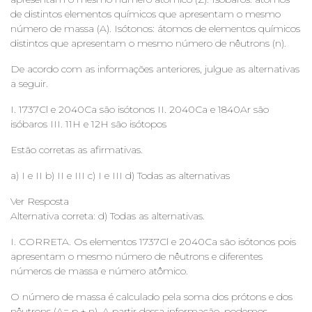
de distintos elementos químicos que apresentam o mesmo
número de massa (A). Isótonos: átomos de elementos químicos
distintos que apresentam o mesmo número de nêutrons (n).
De acordo com as informações anteriores, julgue as alternativas
a seguir.
I. 1737Cl e 2040Ca são isótonos II. 2040Ca e 1840Ar são
isóbaros III. 11H e 12H são isótopos
Estão corretas as afirmativas.
a) I e II b) II e III c) I e III d) Todas as alternativas
Ver Resposta
Alternativa correta: d) Todas as alternativas.
I. CORRETA. Os elementos 1737Cl e 2040Ca são isótonos pois
apresentam o mesmo número de nêutrons e diferentes
números de massa e número atômico.
O número de massa é calculado pela soma dos prótons e dos
nêutrons (A= p + n). A partir dessa informação, podemos