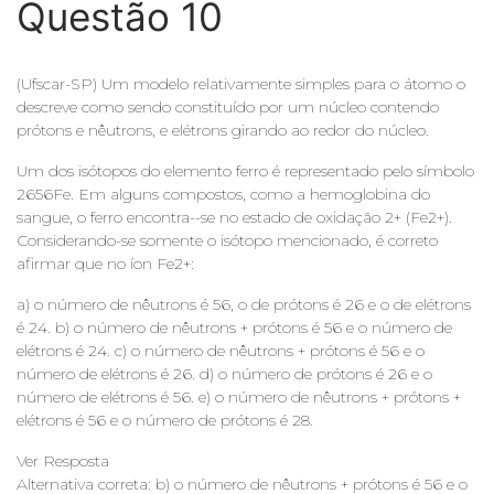
Questão 10
(Ufscar-SP) Um modelo relativamente simples para o átomo o
descreve como sendo constituído por um núcleo contendo
prótons e nêutrons, e elétrons girando ao redor do núcleo.
Um dos isótopos do elemento ferro é representado pelo símbolo
2656Fe. Em alguns compostos, como a hemoglobina do
sangue, o ferro encontra--se no estado de oxidação 2+ (Fe2+).
Considerando-se somente o isótopo mencionado, é correto
afirmar que no íon Fe2+:
a) o número de nêutrons é 56, o de prótons é 26 e o de elétrons
é 24. b) o número de nêutrons + prótons é 56 e o número de
elétrons é 24. c) o número de nêutrons + prótons é 56 e o
número de elétrons é 26. d) o número de prótons é 26 e o
número de elétrons é 56. e) o número de nêutrons + prótons +
elétrons é 56 e o número de prótons é 28.
Ver Resposta
Alternativa correta: b) o número de nêutrons + prótons é 56 e o