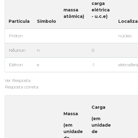
carga
massa
elétrica
atômica)
- u.c.e)
Partícula
Símbolo
Localiz
Próton
núcleo
Nêutron
n
0
Elétron
e
-1
eletrosfera
Ver Resposta
Resposta correta:
Carga
Massa
(em
(em
unidade
unidade
de
de