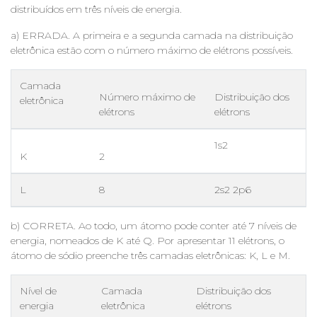
distribuídos em três níveis de energia.
a) ERRADA. A primeira e a segunda camada na distribuição
eletrônica estão com o número máximo de elétrons possíveis.
Camada
Número máximo de
Distribuição dos
eletrônica
elétrons
elétrons
1s2
K
2
L
8
2s2 2p6
b) CORRETA. Ao todo, um átomo pode conter até 7 níveis de
energia, nomeados de K até Q. Por apresentar 11 elétrons, o
átomo de sódio preenche três camadas eletrônicas: K, L e M.
Nível de
Camada
Distribuição dos
energia
eletrônica
elétrons