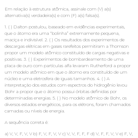
Em relação à estrutura atômica, assinale com (V) a(s)
alternativa(s) verdadeira(s) e com (F) a(s) falsa(s).
1. ( ) Dalton postulou, baseado em evidências experimentais,
que o átomo era uma “bolinha” extremamente pequena,
maciça e indivisível. 2. ( ) Os resultados dos experimentos de
descargas elétricas em gases rarefeitos permitiram a Thomson
propor um modelo atômico constituído de cargas negativas e
positivas. 3. ( ) Experimentos de bombardeamento de uma
placa de ouro com partículas alfa levaram Rutherford a propor
um modelo atômico em que o átomo era constituído de um
núcleo e uma eletrosfera de iguais tamanhos. 4. ( ) A
interpretação dos estudos com espectros do hidrogênio levou
Bohr a propor que o átomo possui órbitas definidas por
determinadas energias. 5. ( ) No modelo atômico de Bohr, os
diversos estados energéticos, para os elétrons, foram chamados
camadas ou níveis de energia.
A sequência correta é:
a) V, V, F, V, V b) F, V, F, V, V c) V, V, F, F, F d) V, F, F, V, V e) F, V,