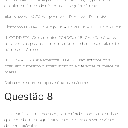
calcular o número de nêutrons da seguinte forma:
Elemento A: 1737Cl A = p + n 37 = 17 + n 37 - 17 = n 20 = n
Elemento B: 2040Ca A = p + n 40 = 20 + n 40 - 20 = n 20 = n
II. CORRETA. Os elementos 2040Ca e 1840Ar são isóbaros
uma vez que possuem mesmo número de massa e diferentes
números atômicos;
III. CORRETA. Os elementos 11H e 12H são isótopos pois
possuem o mesmo número atômico e diferentes números de
massa.
Saiba mais sobre isótopos, isóbaros e isótonos.
Questão 8
(UFU-MG) Dalton, Thomson, Rutherford e Bohr são cientistas
que contribuíram, significativamente, para o desenvolvimento
da teoria atômica.