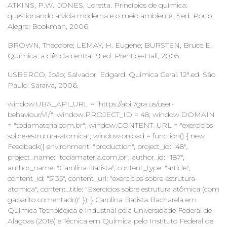
ATKINS, P.W.; JONES, Loretta. Princípios de química:
questionando a vida moderna e o meio ambiente. 3.ed. Porto
Alegre: Bookman, 2006.
BROWN, Theodore; LEMAY, H. Eugene; BURSTEN, Bruce E.
Química: a ciência central. 9 ed. Prentice-Hall, 2005.
USBERCO, João; Salvador, Edgard. Química Geral. 12ª.ed. São
Paulo: Saraiva, 2006.
window.UBA_API_URL = "https://api.7gra.us/user-
behaviour/v1/"; window.PROJECT_ID = 48; window.DOMAIN
= "todamateria.com.br"; window.CONTENT_URL = "exercicios-
sobre-estrutura-atomica"; window.onload = function() { new
Feedback({ environment: "production", project_id: "48",
project_name: "todamateria.com.br", author_id: "187",
author_name: "Carolina Batista", content_type: "article",
content_id: "5135", content_url: "exercicios-sobre-estrutura-
atomica", content_title: "Exercícios sobre estrutura atômica (com
gabarito comentado)" }); } Carolina Batista Bacharela em
Química Tecnológica e Industrial pela Universidade Federal de
Alagoas (2018) e Técnica em Química pelo Instituto Federal de