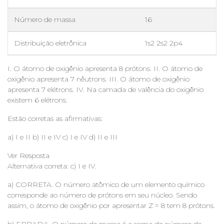
Número de massa
16
Distribuição eletrônica
1s2 2s2 2p4
I. O átomo de oxigênio apresenta 8 prótons. II. O átomo de
oxigênio apresenta 7 nêutrons. III. O átomo de oxigênio
apresenta 7 elétrons. IV. Na camada de valência do oxigênio
existem 6 elétrons.
Estão corretas as afirmativas:
a) I e II b) II e IV c) I e IV d) II e III
Ver Resposta
Alternativa correta: c) I e IV.
a) CORRETA. O número atômico de um elemento químico
corresponde ao número de prótons em seu núcleo. Sendo
assim, o átomo de oxigênio por apresentar Z = 8 tem 8 prótons.
b) ERRADA. O número de massa é a soma do número de