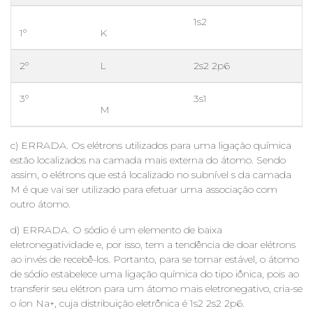
1s2
1º
K
2º
L
2s2 2p6
3º
3s1
M
c) ERRADA. Os elétrons utilizados para uma ligação química
estão localizados na camada mais externa do átomo. Sendo
assim, o elétrons que está localizado no subnível s da camada
M é que vai ser utilizado para efetuar uma associação com
outro átomo.
d) ERRADA. O sódio é um elemento de baixa
eletronegatividade e, por isso, tem a tendência de doar elétrons
ao invés de recebê-los. Portanto, para se tornar estável, o átomo
de sódio estabelece uma ligação química do tipo iônica, pois ao
transferir seu elétron para um átomo mais eletronegativo, cria-se
o íon Na+, cuja distribuição eletrônica é 1s2 2s2 2p6.