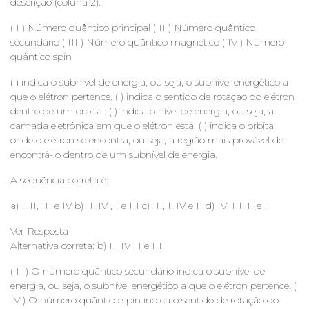
descrição (coluna 2).
( I ) Número quântico principal ( II ) Número quântico
secundário ( III ) Número quântico magnético ( IV ) Número
quântico spin
( ) indica o subnível de energia, ou seja, o subnível energético a
que o elétron pertence. ( ) indica o sentido de rotação do elétron
dentro de um orbital. ( ) indica o nível de energia, ou seja, a
camada eletrônica em que o elétron está. ( ) indica o orbital
onde o elétron se encontra, ou seja, a região mais provável de
encontrá-lo dentro de um subnível de energia.
A sequência correta é:
a) I, II, III e IV b) II, IV , I e III c) III, I, IV e II d) IV, III, II e I
Ver Resposta
Alternativa correta: b) II, IV , I e III.
( II ) O número quântico secundário indica o subnível de
energia, ou seja, o subnível energético a que o elétron pertence. (
IV ) O número quântico spin indica o sentido de rotação do