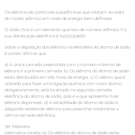
Os elétrons são partículas subatômicas que orbitam ao redor
do núcleo atômico em níveis de energia bem definidos.
O sódio (Na) é um elemento químico de número atômico 11 e
sua distribuição eletrônica é 1s22s22p63s1.
Sobre a disposição dos elétrons na eletrosfera do átomo de sódio
é correto afirmar que
a) A única camada preenchida com o número máximo de
elétrons é a primeira camada. b) Os elétrons do átomo de sódio
estão distribuídos em três níveis de energia. c) O elétron que é
utilizado para fazer uma ligação química com outro átomo,
obrigatoriamente, está localizado na segunda camada
eletrônica do átomo de sódio, pois é a que apresenta mais
elétrons disponíveis. d) A estabilidade do átomo de sódio é
adquirida recebendo elétrons para preencher totalmente a
última camada eletrônica.
Ver Resposta
Alternativa correta: b) Os elétrons do átomo de sódio estão