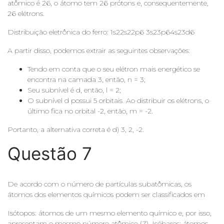
atômico é 26, o átomo tem 26 prótons e, consequentemente,
26 elétrons.
Distribuição eletrônica do ferro: 1s22s22p6 3s23p64s23d6
A partir disso, podemos extrair as seguintes observações:
Tendo em conta que o seu elétron mais energético se
encontra na camada 3, então, n = 3;
Seu subnível é d, então, l = 2;
O subnível d possui 5 orbitais. Ao distribuir os elétrons, o
último fica no orbital -2, então, m = -2.
Portanto, a alternativa correta é d) 3, 2, -2.
Questão 7
De acordo com o número de partículas subatômicas, os
átomos dos elementos químicos podem ser classificados em
Isótopos: átomos de um mesmo elemento químico e, por isso,
apresentam o mesmo número atômico (Z). Isóbaros: átomos