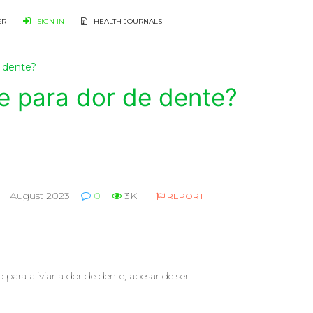
ER
SIGN IN
HEALTH JOURNALS
 dente?
 para dor de dente?
August 2023
0
3K
REPORT
ra aliviar a dor de dente, apesar de ser