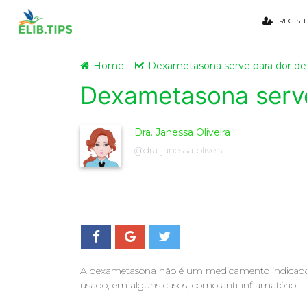
REGIST
Home
Dexametasona serve para dor de
Dexametasona serve
Dra. Janessa Oliveira
@dra-janessa-oliveira
A dexametasona não é um medicamento indicado pa
usado, em alguns casos, como anti-inflamatório.