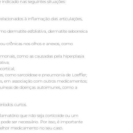
indicado nas seguintes situações:
elacionados à inflamação das articulações,
 dermatite esfoliativa, dermatite seborreica
 ou crônicas nos olhos e anexos, como
rmonais, como as causadas pela hiperplasia
ativa;
ortical;
, como sarcoidose e pneumonia de Loeffler;
as, em associação com outros medicamentos;
uíneas de doenças autoimunes, como a
íodos curtos.
flamatório que não seja corticoide ou um
pode ser necessário. Por isso, é importante
 melhor medicamento no seu caso.