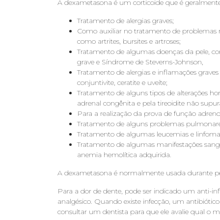
A dexametasona é um corticoide que é geralmente 
Tratamento de alergias graves;
Como auxiliar no tratamento de problemas r
como artrites, bursites e artroses;
Tratamento de algumas doenças da pele, como
grave e Síndrome de Steverns-Johnson,
Tratamento de alergias e inflamações graves
conjuntivite, ceratite e uveíte;
Tratamento de alguns tipos de alterações ho
adrenal congênita e pela tireoidite não supur
Para a realização da prova de função adrenoc
Tratamento de alguns problemas pulmonares
Tratamento de algumas leucemias e linfom
Tratamento de algumas manifestações sang
anemia hemolítica adquirida.
A dexametasona é normalmente usada durante per
Para a dor de dente, pode ser indicado um anti-in
analgésico. Quando existe infecção, um antibiótico 
consultar um dentista para que ele avalie qual o