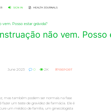
ER
SIGN IN
HEALTH JOURNALS
o vem. Posso estar grávida?
enstruação não vem. Posso 
June 2023
0
2K
REPORT
idez, mas também podem ser normais na fase
l é fazer um teste de gravidez de farmácia. Ele é
procure um médico de família, um ginecologista