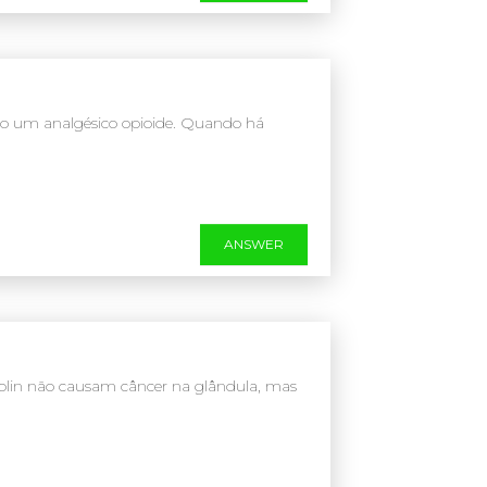
ado um analgésico opioide. Quando há
ANSWER
holin não causam câncer na glândula, mas