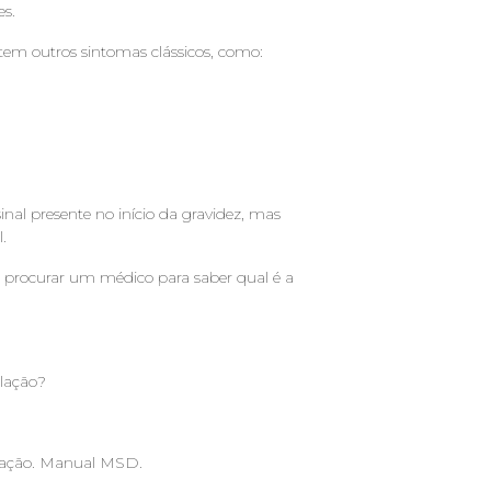
es.
tem outros sintomas clássicos, como:
l presente no início da gravidez, mas
.
e procurar um médico para saber qual é a
elação?
stação. Manual MSD.