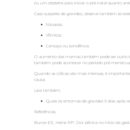
ou um obstetra para iniciar o pré-natal quanto ant
Caso suspeite de gravidez, observe também se exis
Náuseas;
Vômitos;
Cansaço ou sonolência.
O aumento das mamas também pode ser outro sina
também pode acontecer no período pré-menstrual
Quando as cólicas são mais intensas, é important
causa.
Leia também:
Quais os sintomas de gravidez 5 dias após r
Referências:
Bunce EE, Heine RP. Dor pélvica no início da ge