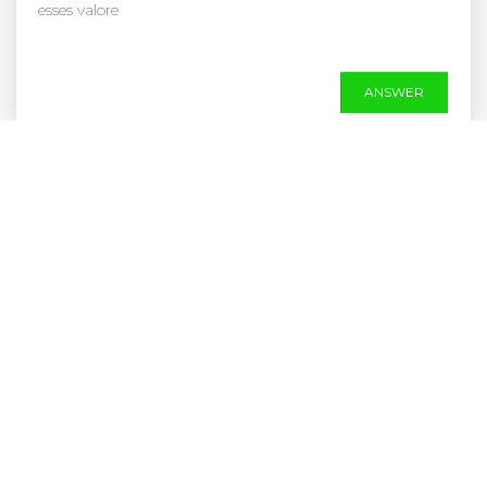
esses valore
ANSWER
Corrimento amarelo pode ser gravidez?
Portanto, sempre que ocorrer sangramento ou
corrimento, de qualquer cor ou tipo, procure
imediatamente um médico ginecol
ANSWER
É possível o Beta-hCG estar positivo e não estar grávida? Em