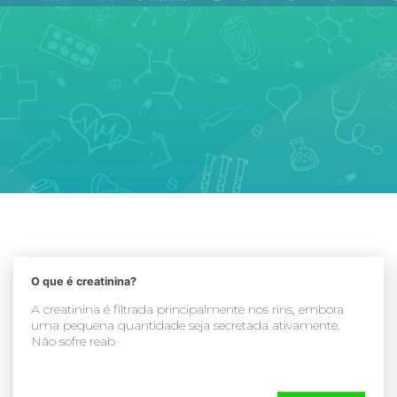
O que é creatinina?
A creatinina é filtrada principalmente nos rins, embora
uma pequena quantidade seja secretada ativamente.
Não sofre reab