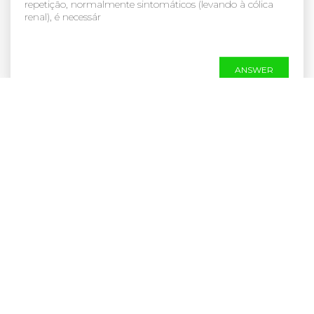
repetição, normalmente sintomáticos (levando à cólica
renal), é necessár
ANSWER
Corrimento amarelo, o que pode ser?
A melhor maneira de evitar a vaginose bacteriana é:
ANSWER
Como tomar a pílula do dia seguinte?