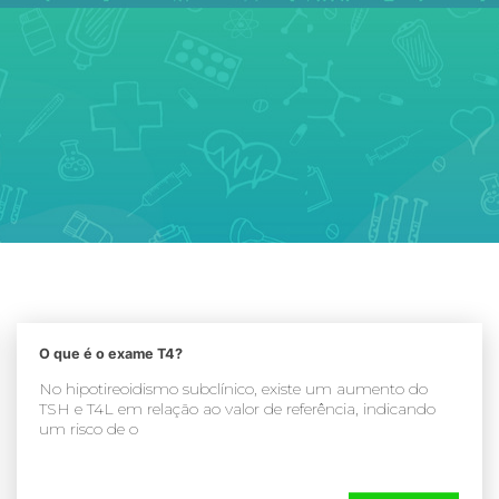
O que é o exame T4?
No hipotireoidismo subclínico, existe um aumento do
TSH e T4L em relação ao valor de referência, indicando
um risco de o