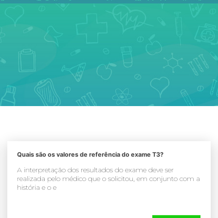
Quais são os valores de referência do exame T3?
A interpretação dos resultados do exame deve ser
realizada pelo médico que o solicitou, em conjunto com a
história e o e