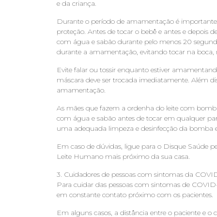
e da criança.
Durante o período de amamentação é importante 
proteção. Antes de tocar o bebê e antes e depois
com água e sabão durante pelo menos 20 segundos
durante a amamentação, evitando tocar na boca, na
Evite falar ou tossir enquanto estiver amamentand
máscara deve ser trocada imediatamente. Além d
amamentação.
As mães que fazem a ordenha do leite com bomba
com água e sabão antes de tocar em qualquer pa
uma adequada limpeza e desinfecção da bomba e s
Em caso de dúvidas, ligue para o Disque Saúde p
Leite Humano mais próximo da sua casa.
3. Cuidadores de pessoas com sintomas da COVID-
Para cuidar das pessoas com sintomas de COVID-19
em constante contato próximo com os pacientes.
Em alguns casos, a distância entre o paciente e o cu