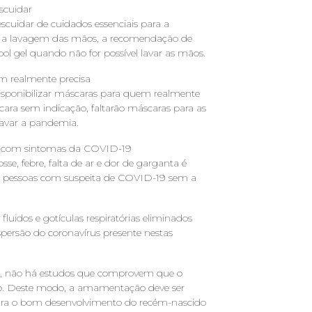
scuidar
cuidar de cuidados essenciais para a
mo a lavagem das mãos, a recomendação de
lcool gel quando não for possível lavar as mãos.
m realmente precisa
disponibilizar máscaras para quem realmente
cara sem indicação, faltarão máscaras para as
ravar a pandemia.
as com sintomas da COVID-19
e, febre, falta de ar e dor de garganta é
mo pessoas com suspeita de COVID-19 sem a
luidos e gotículas respiratórias eliminados
spersão do coronavírus presente nestas
 não há estudos que comprovem que o
rno. Deste modo, a amamentação deve ser
para o bom desenvolvimento do recém-nascido