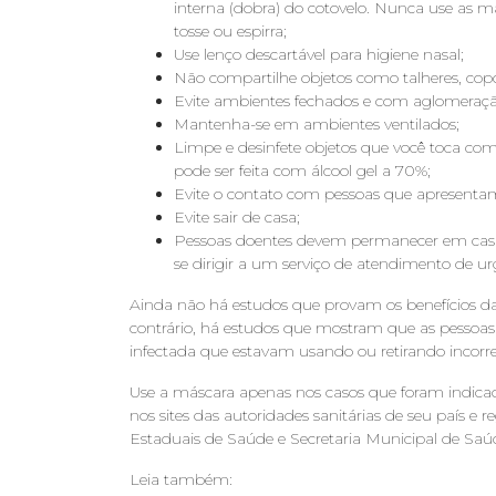
interna (dobra) do cotovelo. Nunca use as m
tosse ou espirra;
Use lenço descartável para higiene nasal;
Não compartilhe objetos como talheres, copo
Evite ambientes fechados e com aglomeraçã
Mantenha-se em ambientes ventilados;
Limpe e desinfete objetos que você toca com
pode ser feita com álcool gel a 70%;
Evite o contato com pessoas que apresent
Evite sair de casa;
Pessoas doentes devem permanecer em casa e
se dirigir a um serviço de atendimento de ur
Ainda não há estudos que provam os benefícios da
contrário, há estudos que mostram que as pess
infectada que estavam usando ou retirando incorr
Use a máscara apenas nos casos que foram indica
nos sites das autoridades sanitárias de seu país e r
Estaduais de Saúde e Secretaria Municipal de Saúd
Leia também: