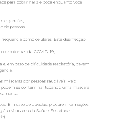
ãos para cobrir nariz e boca enquanto você
s e garrafas;
o de pessoas;
 frequência como celulares. Esta desinfecção
am os sintomas da COVID-19;
, em caso de dificuldade respiratória, devem
gência.
s máscaras por pessoas saudáveis. Pelo
oas podem se contaminar tocando uma máscara
etamente.
dos. Em caso de dúvidas, procure informações
egião (Ministério da Saúde, Secretarias
e).