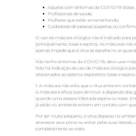
Aquelas com sintomas da COVID-19 (tosse, es
Profissionais de saúde;
Mulheres que estão amamentando;
Cuidadores de pessoas suspeitas ou confi
O uso da máscara cirúrgica não é indicado para pe
(principalmente, tosse e espirro). As máscaras não sã
apenas impede que o vírus se espalhe no ar quando
Não tenho sintomas da COVID-19, devo usar más
Não há indicação do uso de máscara cirúrgica pa
relacionados ao sistema respiratório: tosse e espirro.
1. A máscara não evita que o vírus entre em conta
A máscara é eficaz para diminuir a dispersão das g
quando uma pessoa infectada espirra ou tosse. Ent
já estão no ambiente entrem em contato com quem
Por ser muito pequeno, o vírus disperso no ambie
atravessar seus poros ou entrar pelas suas laterais
completamente ao rosto.