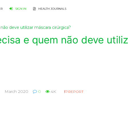
ER
SIGN IN
HEALTH JOURNALS
ão deve utilizar máscara cirúrgica?
cisa e quem não deve utili
March 2020
0
4K
REPORT