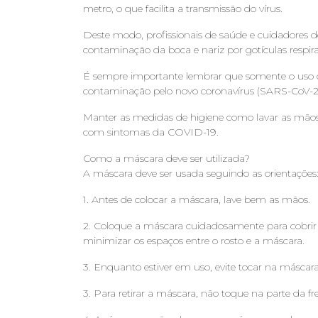
metro, o que facilita a transmissão do vírus.
Deste modo, profissionais de saúde e cuidadores 
contaminação da boca e nariz por gotículas respira
É sempre importante lembrar que somente o uso da
contaminação pelo novo coronavírus (SARS-CoV-2
Manter as medidas de higiene como lavar as mãos
com sintomas da COVID-19.
Como a máscara deve ser utilizada?
A máscara deve ser usada seguindo as orientações
1. Antes de colocar a máscara, lave bem as mãos.
2. Coloque a máscara cuidadosamente para cobrir
minimizar os espaços entre o rosto e a máscara.
3. Enquanto estiver em uso, evite tocar na máscara
3. Para retirar a máscara, não toque na parte da 