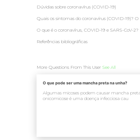
Dúvidas sobre coronavírus (COVID-19)
Quais os sintomas do coronavírus (COVID-19)? O q
O que é o coronavírus, COVID-19 e SARS-CoV-2?
Referências bibliográficas
More Questions From This User
See All
O que pode ser uma mancha preta na unha?
Algumas micoses podem causar mancha preta, li
onicomicose é uma doença infecciosa cau