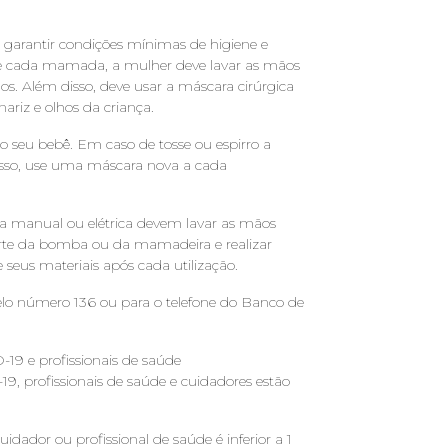
garantir condições mínimas de higiene e
 de cada mamada, a mulher deve lavar as mãos
. Além disso, deve usar a máscara cirúrgica
riz e olhos da criança.
o seu bebê. Em caso de tosse ou espirro a
isso, use uma máscara nova a cada
 manual ou elétrica devem lavar as mãos
rte da bomba ou da mamadeira e realizar
eus materiais após cada utilização.
elo número 136 ou para o telefone do Banco de
19 e profissionais de saúde
, profissionais de saúde e cuidadores estão
idador ou profissional de saúde é inferior a 1