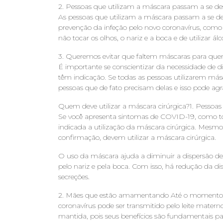
2. Pessoas que utilizam a máscara passam a se de
As pessoas que utilizam a máscara passam a se des
prevenção da infeção pelo novo coronavírus, co
não tocar os olhos, o nariz e a boca e de utilizar á
3. Queremos evitar que faltem máscaras para que
É importante se conscientizar da necessidade de 
têm indicação. Se todas as pessoas utilizarem más
pessoas que de fato precisam delas e isso pode ag
Quem deve utilizar a máscara cirúrgica?1. Pesso
Se você apresenta sintomas de COVID-19, como toss
indicada a utilização da máscara cirúrgica. Mes
confirmação, devem utilizar a máscara cirúrgica.
O uso da máscara ajuda a diminuir a dispersão de f
pelo nariz e pela boca. Com isso, há redução da di
secreções.
2. Mães que estão amamentando Até o momento,
coronavírus pode ser transmitido pelo leite mate
mantida, pois seus benefícios são fundamentais 