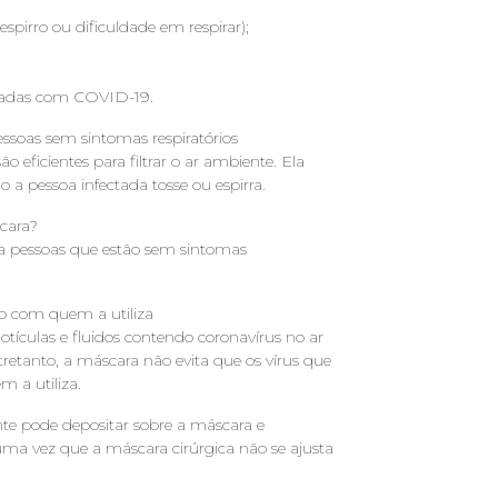
pirro ou dificuldade em respirar);
rmadas com COVID-19.
ssoas sem sintomas respiratórios
o eficientes para filtrar o ar ambiente. Ela
 a pessoa infectada tosse ou espirra.
cara?
ra pessoas que estão sem sintomas
to com quem a utiliza
otículas e fluidos contendo coronavírus no ar
retanto, a máscara não evita que os vírus que
 a utiliza.
nte pode depositar sobre a máscara e
, uma vez que a máscara cirúrgica não se ajusta