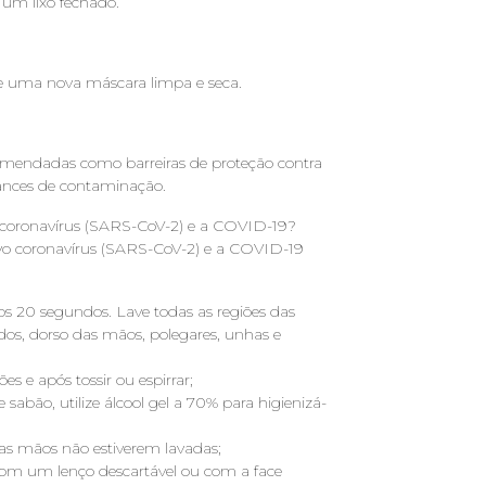
um lixo fechado.
se uma nova máscara limpa e seca.
comendadas como barreiras de proteção contra
hances de contaminação.
o coronavírus (SARS-CoV-2) e a COVID-19?
ovo coronavírus (SARS-CoV-2) e a COVID-19
s 20 segundos. Lave todas as regiões das
dos, dorso das mãos, polegares, unhas e
s e após tossir ou espirrar;
sabão, utilize álcool gel a 70% para higienizá-
uas mãos não estiverem lavadas;
a com um lenço descartável ou com a face