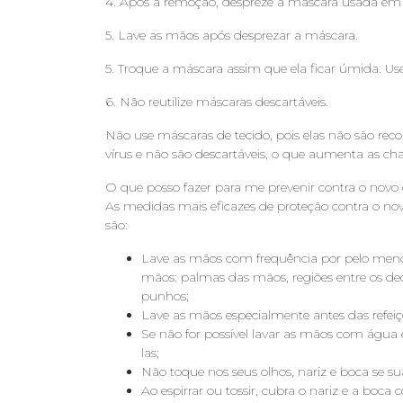
4. Após a remoção, despreze a máscara usada em 
5. Lave as mãos após desprezar a máscara.
5. Troque a máscara assim que ela ficar úmida. U
6. Não reutilize máscaras descartáveis.
Não use máscaras de tecido, pois elas não são re
vírus e não são descartáveis, o que aumenta as c
O que posso fazer para me prevenir contra o nov
As medidas mais eficazes de proteção contra o n
são:
Lave as mãos com frequência por pelo meno
mãos: palmas das mãos, regiões entre os de
punhos;
Lave as mãos especialmente antes das refeiçõe
Se não for possível lavar as mãos com água e 
las;
Não toque nos seus olhos, nariz e boca se s
Ao espirrar ou tossir, cubra o nariz e a boc