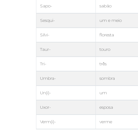
Sapo-
sabão
Sesqui-
um e meio
Silvi-
floresta
Taur-
touro
Tri-
três
Umbra-
sombra
Un(i)-
um
Uxor-
esposa
Verm(i)-
verme