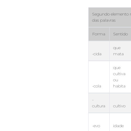
Segundo elemento 
das palavras
Forma
Sentido
que
-cida
mata
que
cultiva
ou
-cola
habita
-
cultura
cultivo
-evo
idade