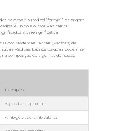
 palavras é o Radical “form(e)”, de origem
 Radical é unido a outros Radicais ou
nificados à base significativa.
as por Morfemas Lexicais (Radicais) de
incipais Radicais Latinos, os quais podem ser
s na composição de algumas de nossas
Exemplos
Agricultura, agricultor
Ambiguidade, ambivalente