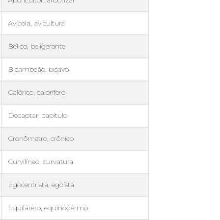
Aboricultor, arborizar
Avícola, avicultura
Bélico, beligerante
Bicampeão, bisavó
Calórico, calorífero
Decaptar, capítulo
Cronômetro, crônico
Curvilíneo, curvatura
Egocentrista, egoísta
Equilátero, equinodermo