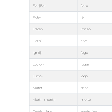
Ferr(i/o)-
ferro
Fide-
fé
Frater-
irmão
Herbi
erva
Ign(i)-
fogo
Loc(o)-
lugar
Ludo-
jogo
Mater-
mãe
Morti-, mor(t)-
morte
Ole(i)-, oleo-
azeite, óleo