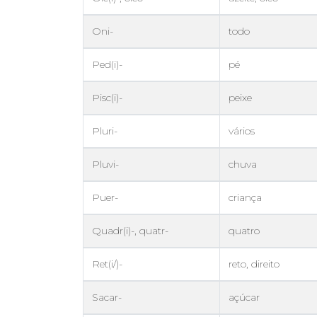
Oni-
todo
Ped(i)-
pé
Pisc(i)-
peixe
Pluri-
vários
Pluvi-
chuva
Puer-
criança
Quadr(i)-, quatr-
quatro
Ret(i/)-
reto, direito
Sacar-
açúcar