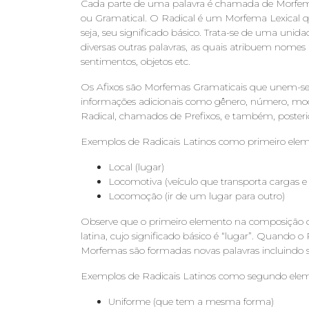
Cada parte de uma palavra é chamada de Morfema,
ou Gramatical. O Radical é um Morfema Lexical que
seja, seu significado básico. Trata-se de uma unid
diversas outras palavras, as quais atribuem nomes à
sentimentos, objetos etc.
Os Afixos são Morfemas Gramaticais que unem-se 
informações adicionais como gênero, número, mod
Radical, chamados de Prefixos, e também, poster
Exemplos de Radicais Latinos como primeiro elem
Local (lugar)
Locomotiva (veículo que transporta cargas e
Locomoção (ir de um lugar para outro)
Observe que o primeiro elemento na composição da
latina, cujo significado básico é “lugar”. Quando o
Morfemas são formadas novas palavras incluindo sig
Exemplos de Radicais Latinos como segundo elem
Uniforme (que tem a mesma forma)