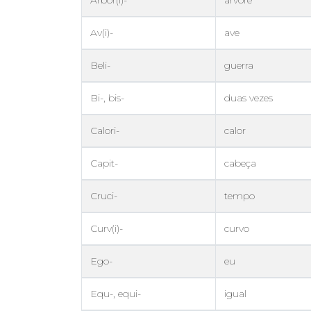
Arbor(i)-
árvore
Av(i)-
ave
Beli-
guerra
Bi-, bis-
duas vezes
Calori-
calor
Capit-
cabeça
Cruci-
tempo
Curv(i)-
curvo
Ego-
eu
Equ-, equi-
igual