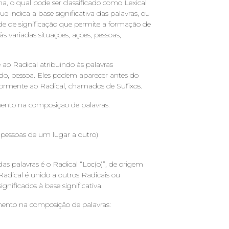
 o qual pode ser classificado como Lexical
 indica a base significativa das palavras, ou
ade de significação que permite a formação de
s variadas situações, ações, pessoas,
ao Radical atribuindo às palavras
o, pessoa. Eles podem aparecer antes do
iormente ao Radical, chamados de Sufixos.
ento na composição de palavras:
 pessoas de um lugar a outro)
s palavras é o Radical “Loc(o)”, de origem
 Radical é unido a outros Radicais ou
nificados à base significativa.
ento na composição de palavras: