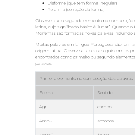
Disforme (que tem forma irregular)
Reforma (correção da forma)
Observe que o segundo elemento na composição das
latina, cujo significado básico é “lugar”. Quando o
Morfemas são formadas novas palavras incluindo sig
Muitas palavras em Língua Portuguesa são formad
origem latina. Observe a tabela a seguir com os pr
encontrados como primeiro ou segundo elemento
palavras:
Primeiro elemento na composição das palavras
Forma
Sentido
Agri-
campo
Ambi-
amobos