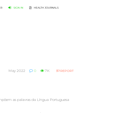
ER
SIGN IN
HEALTH JOURNALS
May 2022
0
7K
REPORT
ompõem as palavras da Língua Portuguesa