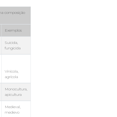
na composição
Exemplos
Suicida,
fungicida
Vinícola,
agrícola
Monocultura,
apicultura
Medieval,
medievo