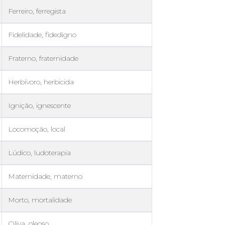
Ferreiro, ferregista
Fidelidade, fidedigno
Fraterno, fraternidade
Herbívoro, herbicida
Ignição, ignescente
Locomoção, local
Lúdico, ludoterapia
Maternidade, materno
Morto, mortalidade
Oliva, oleoso