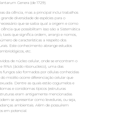
Plantarum Genera (de 1729).
s da ciência, mas a principal inclui trabalhos
 a grande diversidade de espécies para o
ecessário que se saiba qual a origem e como
ciência que possibilitam isso são a Sistemática
o, taxis que significa ordem, arranjo e nomos,
 número de características a respeito dos
rais. Este conhecimento abrange estudos
embriológicos, etc.
ovidos de núcleo celular, onde se encontram o
) e RNA (ácido ribonucleico), uma das
 Os fungos são formados por células conhecidas
 do micélio ocorre diferenciação celular que
sexuada. Dentre as quais estão cogumelos e
diomas e conidiomas típicos (estruturas
estruturas eram antigamente mencionadas
odem se apresentar como leveduras, ou seja,
udanças ambientais. Além de possuírem
os em potencial.