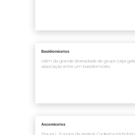
Basidiomicetos
Além da grande diversidade do grupo (veja galer
associação entre um basidiomiceto
Ascomicetos
Figura 1. Fungos da espécie Cookeina tricholo