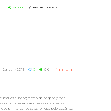
ER
SIGN IN
HEALTH JOURNALS
January 2019
0
6K
REPORT
studar os fungos; termo de origem grega,
estudo. Especialistas que estudam estes
os primeiros registros foi feito pelo botânico