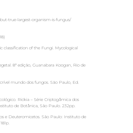
-but-true-largest-organism-is-fungus/
18)
c classification of the Fungi. Mycological
 Vegetal. 8ª edição, Guanabara Koogan, Rio de
 incrível mundo dos fungos. São Paulo, Ed.
cológico. Rickia – Série Criptogâmica dos
stituto de Botânica, São Paulo. 232pp.
tos e Deuteromicetos. São Paulo: Instituto de
181p.