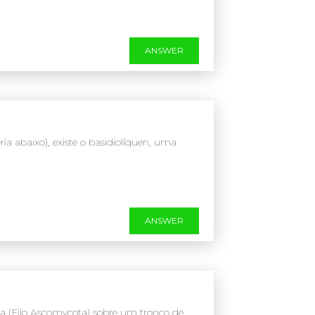
ANSWER
ia abaixo), existe o basidiolíquen, uma
ANSWER
ma (Filo Ascomycota) sobre um tronco de