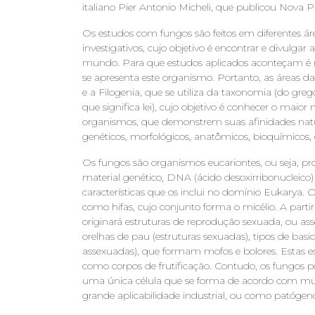
italiano Pier Antonio Micheli, que publicou Nova 
Os estudos com fungos são feitos em diferentes área
investigativos, cujo objetivo é encontrar e divulgar
mundo. Para que estudos aplicados aconteçam é n
se apresenta este organismo. Portanto, as áreas da 
e a Filogenia, que se utiliza da taxonomia (do greg
que significa lei), cujo objetivo é conhecer o maior
organismos, que demonstrem suas afinidades natu
genéticos, morfológicos, anatômicos, bioquímicos, 
Os fungos são organismos eucariontes, ou seja, pr
material genético, DNA (ácido desoxirribonucleico
características que os inclui no domínio Eukarya.
como hifas, cujo conjunto forma o micélio. A partir
originará estruturas de reprodução sexuada, ou as
orelhas de pau (estruturas sexuadas), tipos de basi
assexuadas), que formam mofos e bolores. Estas 
como corpos de frutificação. Contudo, os fungos p
uma única célula que se forma de acordo com m
grande aplicabilidade industrial, ou como patógen