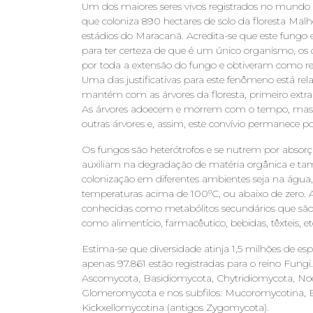
Um dos maiores seres vivos registrados no mundo p
que coloniza 890 hectares de solo da floresta Malh
estádios do Maracanã. Acredita-se que este fungo 
para ter certeza de que é um único organismo, os 
por toda a extensão do fungo e obtiveram como r
Uma das justificativas para este fenômeno está re
mantém com as árvores da floresta, primeiro extrai
As árvores adoecem e morrem com o tempo, mas 
outras árvores e, assim, este convívio permanece po
Os fungos são heterótrofos e se nutrem por absorç
auxiliam na degradação de matéria orgânica e ta
colonização em diferentes ambientes seja na água
temperaturas acima de 100ºC, ou abaixo de zero.
conhecidas como metabólitos secundários que são ut
como alimentício, farmacêutico, bebidas, têxteis, et
Estima-se que diversidade atinja 1,5 milhões de esp
apenas 97.861 estão registradas para o reino Fungi.
Ascomycota, Basidiomycota, Chytridiomycota, Noe
Glomeromycota e nos subfilos: Mucoromycotina
Kickxellomycotina (antigos Zygomycota).