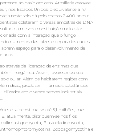
ertence ao basidiomiceto, Armillaria ostoyae
eur, nos Estados Unidos; o equivalente a 47
esteja neste solo há pelo menos 2.400 anos e
cientistas coletaram diversas amostras de DNA
esultado a mesma constituição molecular.
lacionada com a interação que o fungo
ndo nutrientes das raízes e depois dos caules.
abrem espaço para o desenvolvimento de
r anos.
ão através da liberação de enzimas que
mbém inorgânica. Assim, favorecendo sua
, solo ou ar. Além de habitarem regiões com
 Além disso, produzem inúmeras substâncias
ilizados em diversos setores industriais,
c.
écies e superestima-se até 5,1 milhões, mas
 E, atualmente, distribuem-se nos filos:
callimastigomycota, Blastocladiomycota,
, Enthomophtoromycotina, Zoopagomycotina e