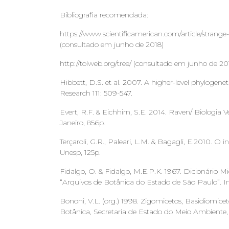
Bibliografia recomendada:
https://www.scientificamerican.com/article/strange
(consultado em junho de 2018)
http://tolweb.org/tree/ (consultado em junho de 20
Hibbett, D.S. et al. 2007. A higher-level phylogeneti
Research 111: 509-547.
Evert, R.F. & Eichhirn, S.E. 2014. Raven/ Biologia
Janeiro, 856p.
Terçaroli, G.R., Paleari, L.M. & Bagagli, E.2010. O
Unesp, 125p.
Fidalgo, O. & Fidalgo, M.E.P.K. 1967. Dicionário Mi
“Arquivos de Botânica do Estado de São Paulo”. In
Bononi, V.L. (org.) 1998. Zigomicetos, Basidiomice
Botânica, Secretaria de Estado do Meio Ambiente, 