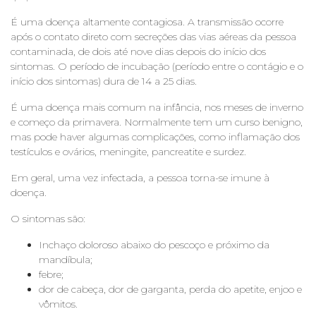
É uma doença altamente contagiosa. A transmissão ocorre
após o contato direto com secreções das vias aéreas da pessoa
contaminada, de dois até nove dias depois do início dos
sintomas. O período de incubação (período entre o contágio e o
início dos sintomas) dura de 14 a 25 dias.
É uma doença mais comum na infância, nos meses de inverno
e começo da primavera. Normalmente tem um curso benigno,
mas pode haver algumas complicações, como inflamação dos
testículos e ovários, meningite, pancreatite e surdez.
Em geral, uma vez infectada, a pessoa torna-se imune à
doença.
O sintomas são:
Inchaço doloroso abaixo do pescoço e próximo da
mandíbula;
febre;
dor de cabeça, dor de garganta, perda do apetite, enjoo e
vômitos.