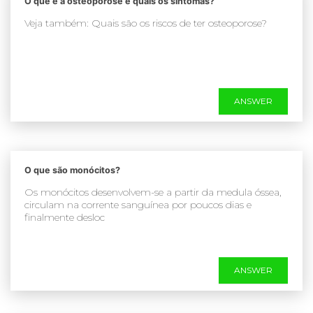
O que é a osteoporose e quais os sintomas?
Veja também: Quais são os riscos de ter osteoporose?
ANSWER
O que são monócitos?
Os monócitos desenvolvem-se a partir da medula óssea,
circulam na corrente sanguínea por poucos dias e
finalmente desloc
ANSWER