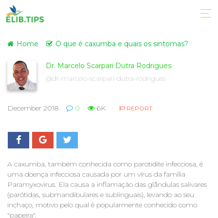
Home
O que é caxumba e quais os sintomas?
Dr. Marcelo Scarpari Dutra Rodrigues
@dr-marcelo-scarpari-dutra-rodrigues
December 2018
0
6K
REPORT
A caxumba, também conhecida como parotidite infecciosa, é
uma doença infecciosa causada por um vírus da família
Paramyxovirus. Ela causa a inflamação das glândulas salivares
(parótidas, submandibulares e sublinguais), levando ao seu
inchaço, motivo pelo qual é popularmente conhecido como
"papeira".