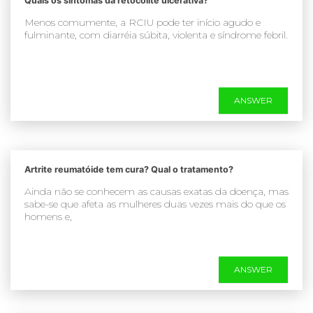
Quais os sintomas da retocolite ulcerativa?
Menos comumente, a RCIU pode ter início agudo e
fulminante, com diarréia súbita, violenta e síndrome febril.
ANSWER
Artrite reumatóide tem cura? Qual o tratamento?
Ainda não se conhecem as causas exatas da doença, mas
sabe-se que afeta as mulheres duas vezes mais do que os
homens e,
ANSWER