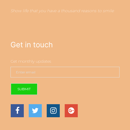
Show life that you have a thousand reasons to smile
Get in touch
Get monthly updates
SUBMIT