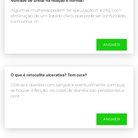
Vontade de urinar na relação é normal?
Algumas mulheres podem ter ejaculação (1 a 2%), com
eliminação de um líquido claro, que pode ser confundido
com urina, m
ANSWER
O que é retocolite ulcerativa? Tem cura?
Cólicas e diarréia com sangue e eventualmente com pus,
se houver infecção. As crises de diarréia são persistentes e
ocor
ANSWER