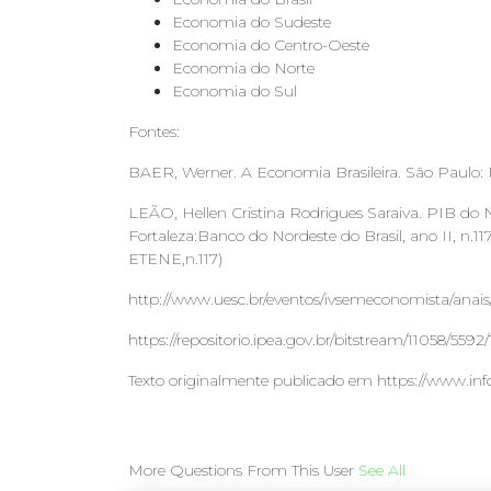
Economia do Sudeste
Economia do Centro-Oeste
Economia do Norte
Economia do Sul
Fontes:
BAER, Werner. A Economia Brasileira. São Paulo: 
LEÃO, Hellen Cristina Rodrigues Saraiva. PIB do 
Fortaleza:Banco do Nordeste do Brasil, ano II, n.1
ETENE,n.117)
http://www.uesc.br/eventos/ivsemeconomista/anais
https://repositorio.ipea.gov.br/bitstream/11058/559
Texto originalmente publicado em https://www.inf
More Questions From This User
See All