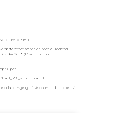
Nobel, 1996, 416p.
Nordeste cresce acima da média Nacional.
17, 02 dez.2019. (Diário Econômico
/gt7-6.pdf
2/1/BRU_n08_agricultura.pdf
oescola.com/geografia/economia-do-nordeste/