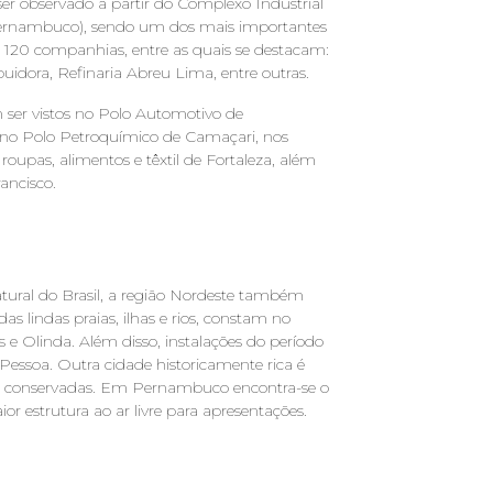
er observado a partir do Complexo Industrial
(Pernambuco), sendo um dos mais importantes
de 120 companhias, entre as quais se destacam:
buidora, Refinaria Abreu Lima, entre outras.
 ser vistos no Polo Automotivo de
 no Polo Petroquímico de Camaçari, nos
roupas, alimentos e têxtil de Fortaleza, além
ancisco.
tural do Brasil, a região Nordeste também
das lindas praias, ilhas e rios, constam no
s e Olinda. Além disso, instalações do período
Pessoa. Outra cidade historicamente rica é
bem conservadas. Em Pernambuco encontra-se o
r estrutura ao ar livre para apresentações.