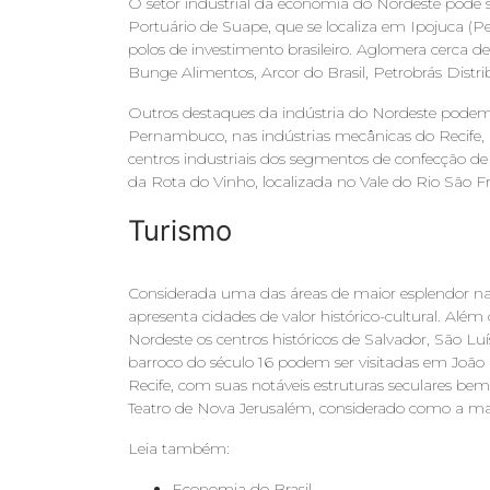
O setor industrial da economia do Nordeste pode s
Portuário de Suape, que se localiza em Ipojuca 
polos de investimento brasileiro. Aglomera cerca 
Bunge Alimentos, Arcor do Brasil, Petrobrás Distri
Outros destaques da indústria do Nordeste podem
Pernambuco, nas indústrias mecânicas do Recife,
centros industriais dos segmentos de confecção de 
da Rota do Vinho, localizada no Vale do Rio São Fr
Turismo
Considerada uma das áreas de maior esplendor na
apresenta cidades de valor histórico-cultural. Além 
Nordeste os centros históricos de Salvador, São Luí
barroco do século 16 podem ser visitadas em João 
Recife, com suas notáveis estruturas seculares 
Teatro de Nova Jerusalém, considerado como a maio
Leia também:
Economia do Brasil