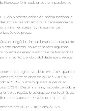
do Nordeste foi impulsionada em paralelo ao
 PIB do Nordeste acima da média nacional a
s sociais visando ampliar a transferência de
o familiar, empresarial, investimentos
bilização dos preços.
área de negócios, impulsionando a criação de
elo a este processo, houve também algumas
e no setor de energia elétrica e de transportes.
para a região, dando viabilidade aos diversos
 economia da região Nordeste em 2017, quando
Somente entre os anos de 2002 e 2017, o PIB
gando a 2,69%, número que era superior ao
aís (2,39%). Desta maneira, naquele período a
 entre as regiões brasileiras, somente atrás do
frente do Sudeste (2,08%) e do Sul (2,11%).
, somente em 2007, 2010 e em 2016 a