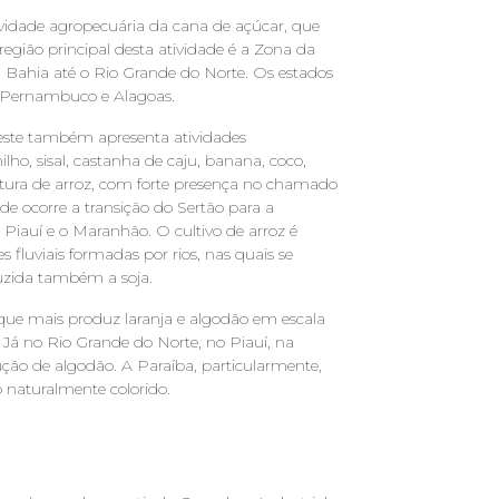
ividade agropecuária da cana de açúcar, que
egião principal desta atividade é a Zona da
 da Bahia até o Rio Grande do Norte. Os estados
, Pernambuco e Alagoas.
deste também apresenta atividades
ilho, sisal, castanha de caju, banana, coco,
tura de arroz, com forte presença no chamado
de ocorre a transição do Sertão para a
Piauí e o Maranhão. O cultivo de arroz é
s fluviais formadas por rios, nas quais se
duzida também a soja.
ue mais produz laranja e algodão em escala
 Já no Rio Grande do Norte, no Piauí, na
ção de algodão. A Paraíba, particularmente,
naturalmente colorido.