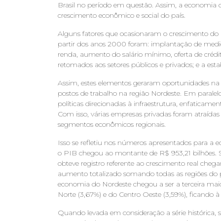
Brasil no período em questão. Assim, a economia 
crescimento econômico e social do país.
Alguns fatores que ocasionaram o crescimento do
partir dos anos 2000 foram: implantação de medida
renda, aumento do salário mínimo, oferta de crédit
retomados aos setores públicos e privados; e a esta
Assim, estes elementos geraram oportunidades na 
postos de trabalho na região Nordeste. Em paral
políticas direcionadas à infraestrutura, enfaticament
Com isso, várias empresas privadas foram atraídas 
segmentos econômicos regionais.
Isso se refletiu nos números apresentados para a
o PIB chegou ao montante de R$ 953,21 bilhões. 
obteve registro referente ao crescimento real che
aumento totalizado somando todas as regiões do p
economia do Nordeste chegou a ser a terceira maior
Norte (3,67%) e do Centro Oeste (3,59%), ficando à 
Quando levada em consideração a série histórica