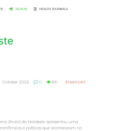
ER
SIGN IN
HEALTH JOURNALS
ste
October 2022
0
6K
REPORT
terno Bruto) do Nordeste apresentou uma
s econômicos e políticos que aconteceram no