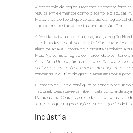
A economia da região Nordeste apresenta forte at
resulta em elementos como o etanol e o açúcar. A r
Mata, área do litoral que se espraia da região sul
que obtém destaque nesta atividade são: Paraíba
Além da cultura da cana de açúcar, a região Nor
direcionadas ao cultivo de café, feijão, mandioca, m
além de agave. Ocorre no Nordeste também a cul
Meio Norte. Esta região compreende o território on
Amazônia Úmida, área em que estão localizados o 
notável nestas regiões devido à presença de planície
concentra o cultivo do grão. Nestes estados é pro
O estado da Bahia configura-se como o segundo q
nacional. Destaca-se também pela cultura da soja.
Paraíba e no Ceará ocorre o destaque para a produ
tem destaque na produção de um algodão de tipo 
Indústria