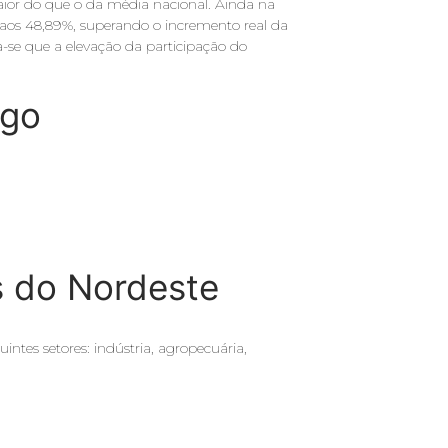
ior do que o da média nacional. Ainda na
os 48,89%, superando o incremento real da
a-se que a elevação da participação do
igo
 do Nordeste
ntes setores: indústria, agropecuária,