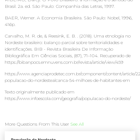
Brasil. 2a. ed. São Paulo: Companhia das Letras, 1997.
BAER, Werner. A Economia Brasileira. São Paulo: Nobel, 1996,
416p.
Carvalho, M. R. de, & Reesink, E. B. . (2018). Uma etnologia no
Nordeste brasileiro: balanço parcial sobre territorialidades e
identificações. BIB - Revista Brasileira De Informação
Bibliográfica Em Ciências Sociais, (87), 71–104. Recuperado de
https://bibanpocs.emnuvens.com.br/revista/article/view/459
https://www.agenciaprodetec.com.br/component/content/article/2
populacao-do-nordestealcanca-54-milhoes-de-habitantes-em
Texto originalmente publicado em
https://www.infoescola.com/geografia/populacao-do-nordeste/
More Questions From This User
See All
População do Nordeste