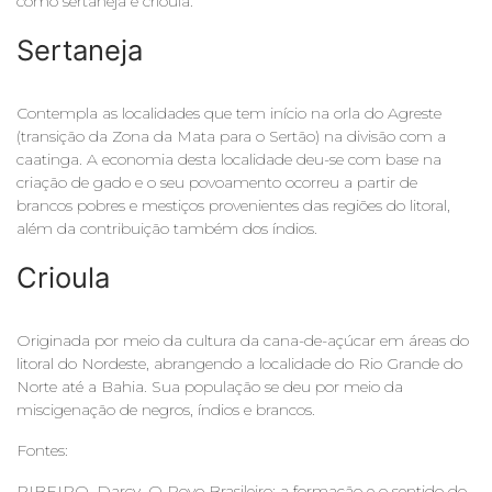
como sertaneja e crioula.
Sertaneja
Contempla as localidades que tem início na orla do Agreste
(transição da Zona da Mata para o Sertão) na divisão com a
caatinga. A economia desta localidade deu-se com base na
criação de gado e o seu povoamento ocorreu a partir de
brancos pobres e mestiços provenientes das regiões do litoral,
além da contribuição também dos índios.
Crioula
Originada por meio da cultura da cana-de-açúcar em áreas do
litoral do Nordeste, abrangendo a localidade do Rio Grande do
Norte até a Bahia. Sua população se deu por meio da
miscigenação de negros, índios e brancos.
Fontes:
RIBEIRO, Darcy. O Povo Brasileiro: a formação e o sentido do