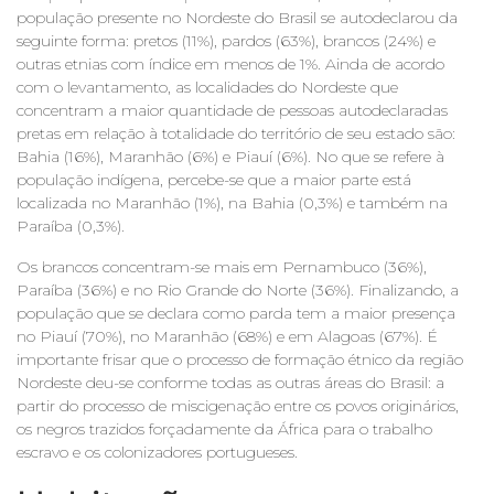
população presente no Nordeste do Brasil se autodeclarou da
seguinte forma: pretos (11%), pardos (63%), brancos (24%) e
outras etnias com índice em menos de 1%. Ainda de acordo
com o levantamento, as localidades do Nordeste que
concentram a maior quantidade de pessoas autodeclaradas
pretas em relação à totalidade do território de seu estado são:
Bahia (16%), Maranhão (6%) e Piauí (6%). No que se refere à
população indígena, percebe-se que a maior parte está
localizada no Maranhão (1%), na Bahia (0,3%) e também na
Paraíba (0,3%).
Os brancos concentram-se mais em Pernambuco (36%),
Paraíba (36%) e no Rio Grande do Norte (36%). Finalizando, a
população que se declara como parda tem a maior presença
no Piauí (70%), no Maranhão (68%) e em Alagoas (67%). É
importante frisar que o processo de formação étnico da região
Nordeste deu-se conforme todas as outras áreas do Brasil: a
partir do processo de miscigenação entre os povos originários,
os negros trazidos forçadamente da África para o trabalho
escravo e os colonizadores portugueses.