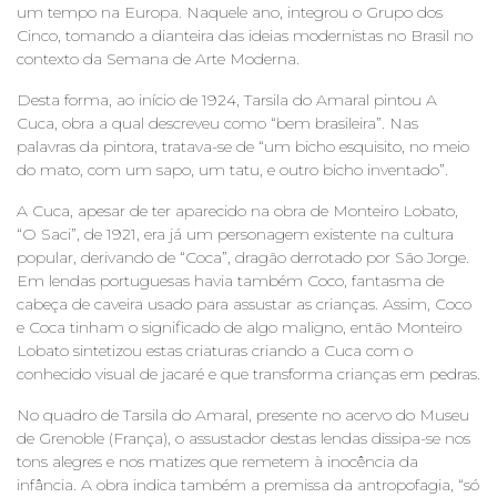
um tempo na Europa. Naquele ano, integrou o Grupo dos
Cinco, tomando a dianteira das ideias modernistas no Brasil no
contexto da Semana de Arte Moderna.
Desta forma, ao início de 1924, Tarsila do Amaral pintou A
Cuca, obra a qual descreveu como “bem brasileira”. Nas
palavras da pintora, tratava-se de “um bicho esquisito, no meio
do mato, com um sapo, um tatu, e outro bicho inventado”.
A Cuca, apesar de ter aparecido na obra de Monteiro Lobato,
“O Saci”, de 1921, era já um personagem existente na cultura
popular, derivando de “Coca”, dragão derrotado por São Jorge.
Em lendas portuguesas havia também Coco, fantasma de
cabeça de caveira usado para assustar as crianças. Assim, Coco
e Coca tinham o significado de algo maligno, então Monteiro
Lobato sintetizou estas criaturas criando a Cuca com o
conhecido visual de jacaré e que transforma crianças em pedras.
No quadro de Tarsila do Amaral, presente no acervo do Museu
de Grenoble (França), o assustador destas lendas dissipa-se nos
tons alegres e nos matizes que remetem à inocência da
infância. A obra indica também a premissa da antropofagia, “só