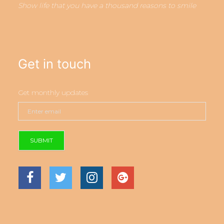
Show life that you have a thousand reasons to smile
Get in touch
Get monthly updates
SUBMIT