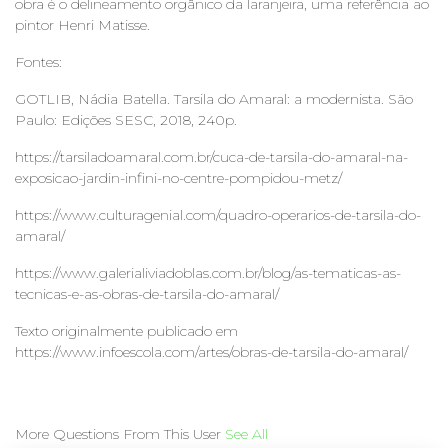
obra é o delineamento orgânico da laranjeira, uma referência ao
pintor Henri Matisse.
Fontes:
GOTLIB, Nádia Batella. Tarsila do Amaral: a modernista. São
Paulo: Edições SESC, 2018, 240p.
https://tarsiladoamaral.com.br/cuca-de-tarsila-do-amaral-na-
exposicao-jardin-infini-no-centre-pompidou-metz/
https://www.culturagenial.com/quadro-operarios-de-tarsila-do-
amaral/
https://www.galerialiviadoblas.com.br/blog/as-tematicas-as-
tecnicas-e-as-obras-de-tarsila-do-amaral/
Texto originalmente publicado em
https://www.infoescola.com/artes/obras-de-tarsila-do-amaral/
More Questions From This User
See All