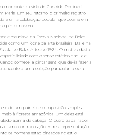
 marcante da vida de Candido Portinari.
Paris. Em seu retorno, o primeiro registro
atada é uma celebração popular que ocorria em
 o pintor nasceu.
anos e estudava na Escola Nacional de Belas
ida como um ícone da arte brasileira, Baile na
Escola de Belas Artes de 1924. O motivo desta
compatibilidade com o senso estético daquele
quando comecei a pintar senti que devia fazer a
ertencente a uma coleção particular, a obra
ata-se de um painel de composição simples.
eio à floresta amazônica. Um deles está
ulado acima da cabeça. O outro trabalhador
Existe uma contraposição entre a representação
to os homens estão pintados no estilo