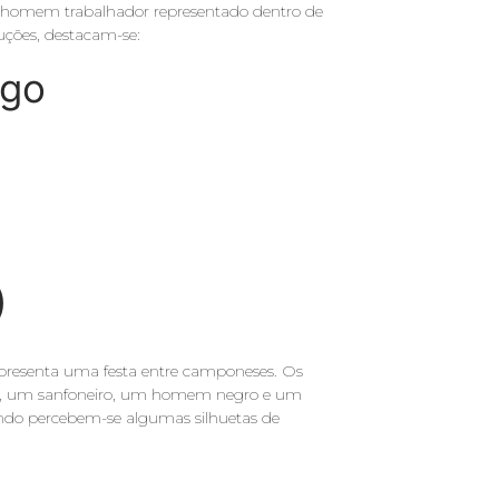
 o homem trabalhador representado dentro de
uções, destacam-se:
igo
)
 apresenta uma festa entre camponeses. Os
es, um sanfoneiro, um homem negro e um
do percebem-se algumas silhuetas de