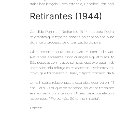
trabalhos braçais. Com esta tela, Candido Portinar
Retirantes (1944)
Candido Portinari. Retirantes. 1944. Na obra Retira
migrantes que foge da miséria no campo em busca
durante o processo de urbanização do país.
Obra presente no Museu de Arte Moderna de São Pa
Retirantes apresenta cinco crianças e quatro adult
São pessoas com traços sofridos, que expressam d
cores sombria reforça estes aspectos. Retirantes e
povo, que formaram o Brasil, o típico homem da ter
Uma história relacionada a esta obra ocorreu em 
em Paris. O duque de Windsor, ao ver os trabalhos 
se não havia uma tela com flores, para que ele comp
respondeu: “Flores, não. Só tenho miséria”.
Fontes: