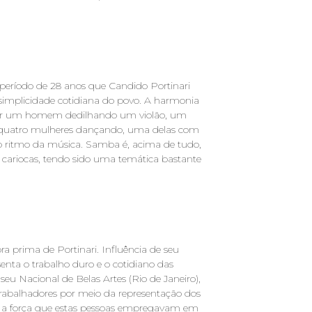
o período de 28 anos que Candido Portinari
simplicidade cotidiana do povo. A harmonia
por um homem dedilhando um violão, um
 quatro mulheres dançando, uma delas com
 ritmo da música. Samba é, acima de tudo,
cariocas, tendo sido uma temática bastante
ra prima de Portinari. Influência de seu
nta o trabalho duro e o cotidiano das
u Nacional de Belas Artes (Rio de Janeiro),
rabalhadores por meio da representação dos
do a força que estas pessoas empregavam em