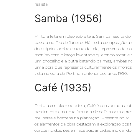
realista.
Samba (1956)
Pintura feita em óleo sobre tela, Samba resulta d
passou no Rio de Janeiro. Há nesta composição a 
do próprio samba emana da tela, representada 
menino com o braço levantado querendo tocar; e
um chocalho e a outra batendo palmas, ambas no
uma obra que representa culturalmente os morros 
vista na obra de Portinari anterior aos anos 1950.
Café (1935)
Pintura em óleo sobre tela, Café é considerada a ob
nascimento em uma fazenda de café, a obra aprese
mulheres e homens na plantação. Presente no Muse
os elementos da obra destacam a exploração dos t
corpos rígidos, pés e mãos agigantadas, indican