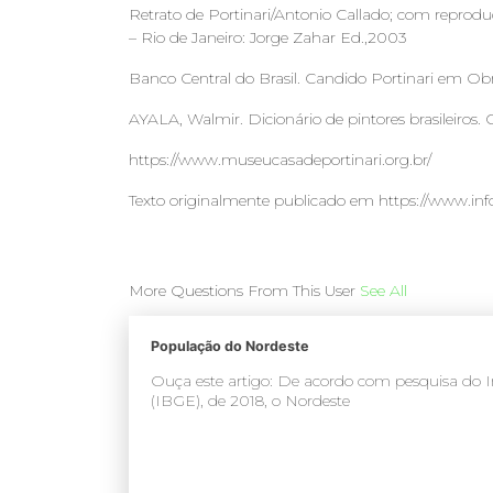
Retrato de Portinari/Antonio Callado; com reproduçõ
– Rio de Janeiro: Jorge Zahar Ed.,2003
Banco Central do Brasil. Candido Portinari em Obras.
AYALA, Walmir. Dicionário de pintores brasileiros. 
https://www.museucasadeportinari.org.br/
Texto originalmente publicado em https://www.info
More Questions From This User
See All
População do Nordeste
Ouça este artigo: De acordo com pesquisa do Inst
(IBGE), de 2018, o Nordeste