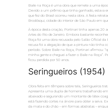
Baile na Roça é uma obra que remete a uma época
Devido a um prêmio que tinha ganhado, estava em 
que fez do Brasil ocorreu nesta obra. A festa retr
Brodósqui, cidade do interior de São Paulo em que
À época desta criação, Portinari tinha apenas 20 
Artes do Rio de Janeiro. Embora bastante reconhec
Roça foi uma obra recusada pelo Salão Oficial da 
recusa foi a alegação de que a pintura não tinha 
período. Sobre Baile na Roça, Portinari afirmou: “
minha gente e cheguei a fazer o Baile na Roça”. P
ficou perdida por 50 anos.
Seringueiros (1954)
Obra feita em têmpera sobre tela, Seringueiros tr
Apresenta uma dupla de homens trabalhando em m
abaixado e segurando um montante de látex coag
está fazendo cortes na árvore para obter a seiva. 
da mata e do chão – em formas abstratas – enquan