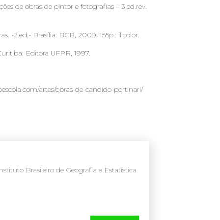
es de obras de pintor e fotografias – 3.ed.rev.
 -2.ed.- Brasília: BCB, 2009, 155p.: il.color.
Curitiba: Editora UFPR, 1997.
escola.com/artes/obras-de-candido-portinari/
ituto Brasileiro de Geografia e Estatística