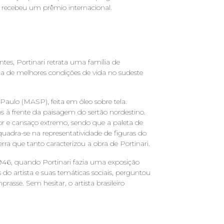
i recebeu um prêmio internacional.
ntes, Portinari retrata uma família de
 de melhores condições de vida no sudeste
ulo (MASP), feita em óleo sobre tela.
os à frente da paisagem do sertão nordestino.
or e cansaço extremo, sendo que a paleta de
nquadra-se na representatividade de figuras do
ra que tanto caracterizou a obra de Portinari.
1946, quando Portinari fazia uma exposição
do artista e suas temáticas sociais, perguntou
rasse. Sem hesitar, o artista brasileiro