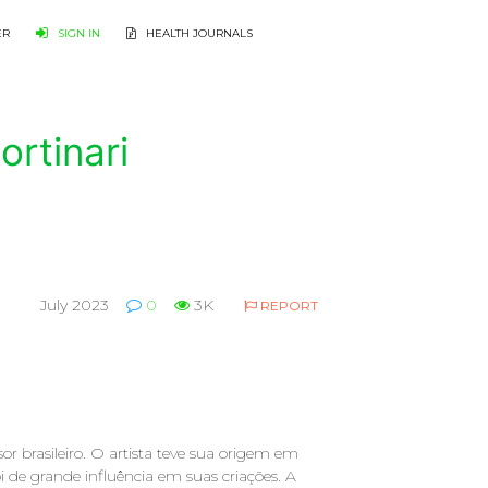
ER
SIGN IN
HEALTH JOURNALS
rtinari
July 2023
0
3K
REPORT
sor brasileiro. O artista teve sua origem em
i de grande influência em suas criações. A